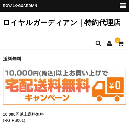
ROYAL☆GUARDIAN
ロイヤルガーディアン｜特約代理店
0
ホーム
送料無料
変更可能な錠前
鍵登録／キーコード発行
メンバー
カート
10,000円以上送料無料
お問い合わせ
(RG-PS001)