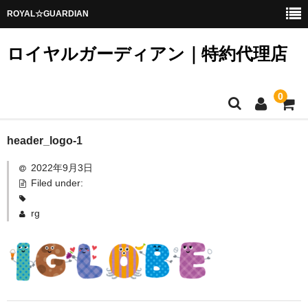
ROYAL☆GUARDIAN
ロイヤルガーディアン｜特約代理店
0
ホーム
header_logo-1
2022年9月3日
変更可能な錠前
Filed under:
鍵登録／キーコード発行
rg
メンバー
カート
お問い合わせ