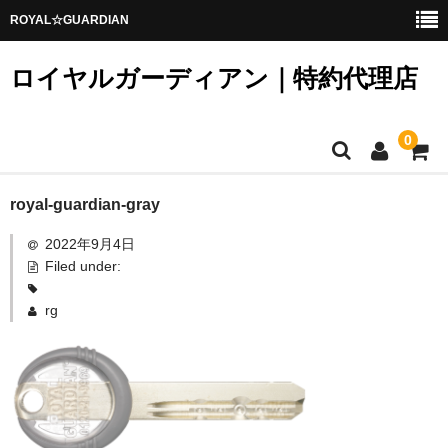
ROYAL☆GUARDIAN
ロイヤルガーディアン｜特約代理店
0
ホーム
royal-guardian-gray
2022年9月4日
変更可能な錠前
Filed under:
鍵登録／キーコード発行
rg
メンバー
カート
お問い合わせ